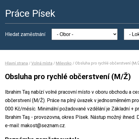
Práce Písek
Hledat zaměstnání
Hlavní strana
/
Volná místa
/
Milevsko
/
Obsluha pro rychlé občerstvení (M/
Obsluha pro rychlé občerstvení (M/Ž)
Ibrahim Taş nabízí volné pracovní místo v oboru obchodu a ce
občerstvení (M/Ž). Práce na plný úvazek v jednosměnném pr
000 Kč/měsíc. Minimální požadované vzdělání je Základní + pr
Ibrahim Taş - provozovna, okres Písek. Nástup možný ihned. 
e-mail: makost@seznam.cz.