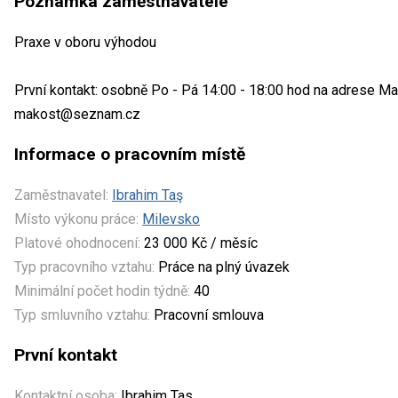
Poznámka zaměstnavatele
Praxe v oboru výhodou
První kontakt: osobně Po - Pá 14:00 - 18:00 hod na adrese Ma
makost@seznam.cz
Informace o pracovním místě
Zaměstnavatel:
Ibrahim Taş
Místo výkonu práce:
Milevsko
Platové ohodnocení:
23 000 Kč / měsíc
Typ pracovního vztahu:
Práce na plný úvazek
Minimální počet hodin týdně:
40
Typ smluvního vztahu:
Pracovní smlouva
První kontakt
Kontaktní osoba:
Ibrahim Tas