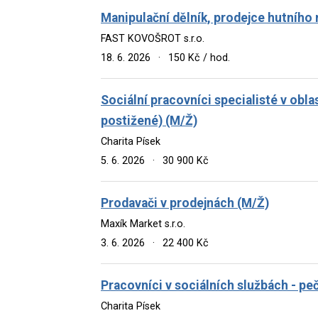
Manipulační dělník, prodejce hutního 
FAST KOVOŠROT s.r.o.
18. 6. 2026
·
150 Kč / hod.
Sociální pracovníci specialisté v obl
postižené) (M/Ž)
Charita Písek
5. 6. 2026
·
30 900 Kč
Prodavači v prodejnách (M/Ž)
Maxík Market s.r.o.
3. 6. 2026
·
22 400 Kč
Pracovníci v sociálních službách - pe
Charita Písek