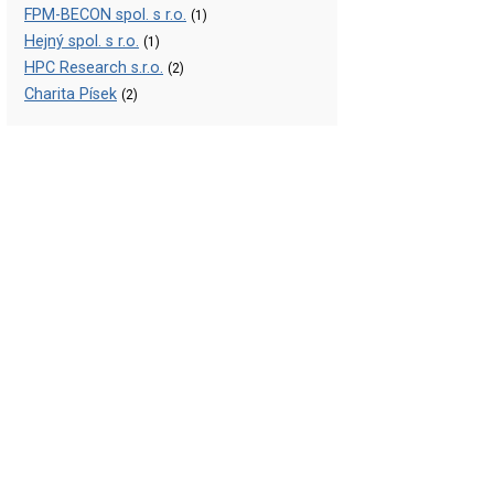
FPM-BECON spol. s r.o.
(1)
Hejný spol. s r.o.
(1)
HPC Research s.r.o.
(2)
Charita Písek
(2)