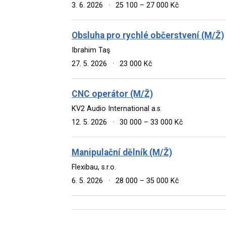
3. 6. 2026
·
25 100 – 27 000 Kč
Obsluha pro rychlé občerstvení (M/Ž)
Ibrahim Taş
27. 5. 2026
·
23 000 Kč
CNC operátor (M/Ž)
KV2 Audio International a.s.
12. 5. 2026
·
30 000 – 33 000 Kč
Manipulační dělník (M/Ž)
Flexibau, s.r.o.
6. 5. 2026
·
28 000 – 35 000 Kč