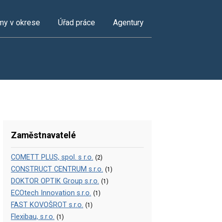
my v okrese
Úřad práce
Agentury
Zaměstnavatelé
COMETT PLUS, spol. s r.o.
(2)
CONSTRUCT CENTRUM s.r.o.
(1)
DOKTOR OPTIK Group s.r.o.
(1)
ECOtech Innovation s.r.o.
(1)
FAST KOVOŠROT s.r.o.
(1)
Flexibau, s.r.o.
(1)