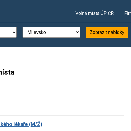
Volná místa ÚP ČR
Fir
Zobrazit nabídky
místa
kého lékaře (M/Ž)