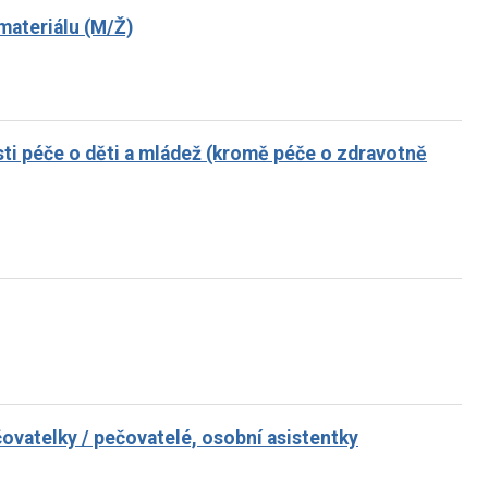
materiálu (M/Ž)
asti péče o děti a mládež (kromě péče o zdravotně
čovatelky / pečovatelé, osobní asistentky