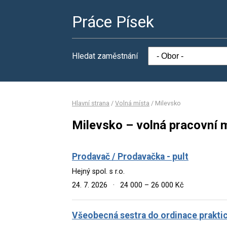
Práce Písek
Hledat zaměstnání
Hlavní strana
/
Volná místa
/
Milevsko
Milevsko – volná pracovní 
Prodavač / Prodavačka - pult
Hejný spol. s r.o.
24. 7. 2026
·
24 000 – 26 000 Kč
Všeobecná sestra do ordinace praktic