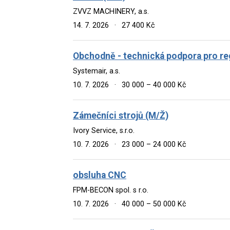
ZVVZ MACHINERY, a.s.
14. 7. 2026
·
27 400 Kč
Obchodně - technická podpora pro re
Systemair, a.s.
10. 7. 2026
·
30 000 – 40 000 Kč
Zámečníci strojů (M/Ž)
Ivory Service, s.r.o.
10. 7. 2026
·
23 000 – 24 000 Kč
obsluha CNC
FPM-BECON spol. s r.o.
10. 7. 2026
·
40 000 – 50 000 Kč