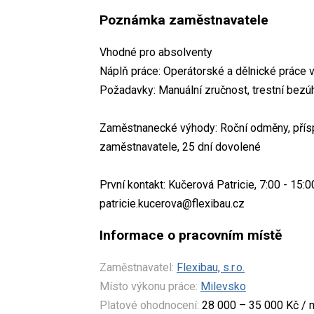
Poznámka zaměstnavatele
Vhodné pro absolventy
Náplň práce: Operátorské a dělnické práce v
Požadavky: Manuální zručnost, trestní bezú
Zaměstnanecké výhody: Roční odměny, příspě
zaměstnavatele, 25 dní dovolené
První kontakt: Kučerová Patricie, 7:00 - 15:0
patricie.kucerova@flexibau.cz
Informace o pracovním místě
Zaměstnavatel:
Flexibau, s.r.o.
Místo výkonu práce:
Milevsko
Platové ohodnocení:
28 000 – 35 000 Kč / 