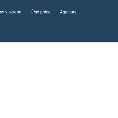
my v okrese
Úřad práce
Agentury