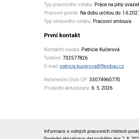
Typ pracovního vztahu:
Práce na plný úvaze
Pracovní poměr:
Na dobu určitou do 1.6.202
Typ smluvního vztahu:
Pracovní smlouva
První kontakt
Kontaktní osoba:
Patricie Kučerová
Telefon:
732577826
E-mail:
patricie.kucerova@flexibau.cz
Referenční číslo ÚP:
33074960770
Poslední aktualizace:
6. 5. 2026
Informace o volných pracovních místech poskyt
Poslední aktualizace dat proběhla dne 7. 8. 202