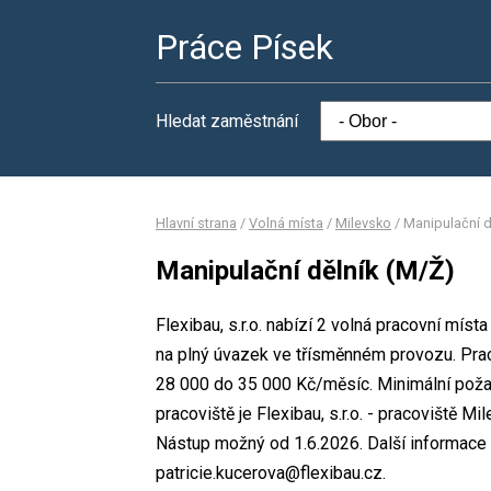
Práce Písek
Hledat zaměstnání
Hlavní strana
/
Volná místa
/
Milevsko
/
Manipulační d
Manipulační dělník (M/Ž)
Flexibau, s.r.o. nabízí 2 volná pracovní mís
na plný úvazek ve třísměnném provozu. Pra
28 000 do 35 000 Kč/měsíc. Minimální požad
pracoviště je Flexibau, s.r.o. - pracoviště M
Nástup možný od 1.6.2026. Další informace 
patricie.kucerova@flexibau.cz.