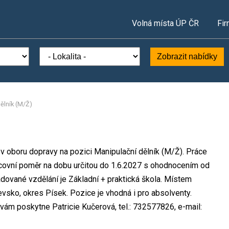
Volná místa ÚP ČR
Fir
Zobrazit nabídky
ělník (M/Ž)
ta v oboru dopravy na pozici Manipulační dělník (M/Ž). Práce
covní poměr na dobu určitou do 1.6.2027 s ohodnocením od
ované vzdělání je Základní + praktická škola. Místem
ilevsko, okres Písek. Pozice je vhodná i pro absolventy.
vám poskytne Patricie Kučerová, tel.: 732577826, e-mail: