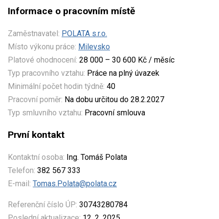
Informace o pracovním místě
Zaměstnavatel:
POLATA s.r.o.
Místo výkonu práce:
Milevsko
Platové ohodnocení:
28 000 – 30 600 Kč / měsíc
Typ pracovního vztahu:
Práce na plný úvazek
Minimální počet hodin týdně:
40
Pracovní poměr:
Na dobu určitou do 28.2.2027
Typ smluvního vztahu:
Pracovní smlouva
První kontakt
Kontaktní osoba:
Ing. Tomáš Polata
Telefon:
382 567 333
E-mail:
Tomas.Polata@polata.cz
Referenční číslo ÚP:
30743280784
Poslední aktualizace:
12. 2. 2025