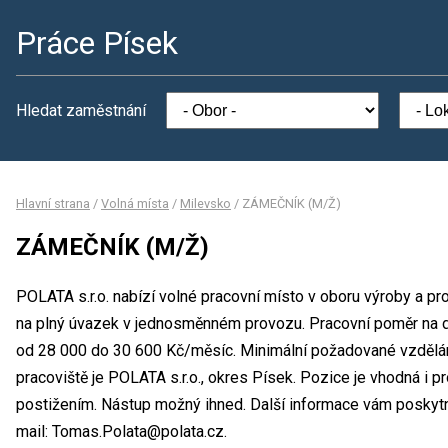
Práce Písek
Hledat zaměstnání
Hlavní strana
/
Volná místa
/
Milevsko
/
ZÁMEČNÍK (M/Ž)
ZÁMEČNÍK (M/Ž)
POLATA s.r.o. nabízí volné pracovní místo v oboru výroby a 
na plný úvazek v jednosměnném provozu. Pracovní poměr na 
od 28 000 do 30 600 Kč/měsíc. Minimální požadované vzdělání
pracoviště je POLATA s.r.o., okres Písek. Pozice je vhodná i 
postižením. Nástup možný ihned. Další informace vám poskytne
mail: Tomas.Polata@polata.cz.