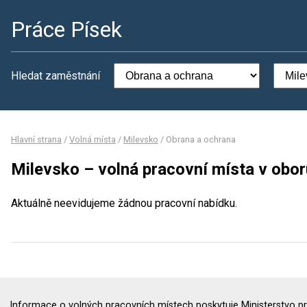
Práce Písek
Hledat zaměstnání
Hlavní strana
/
Volná místa
/
Milevsko
/
Obrana a ochrana
Milevsko – volná pracovní místa v obo
Aktuálně neevidujeme žádnou pracovní nabídku.
Informace o volných pracovních místech poskytuje Ministerstvo pr