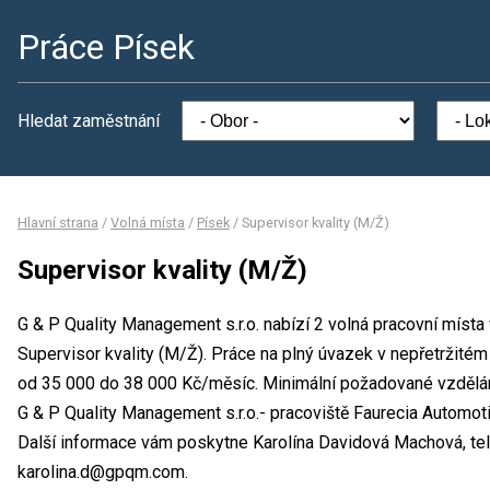
Práce Písek
Hledat zaměstnání
Hlavní strana
/
Volná místa
/
Písek
/
Supervisor kvality (M/Ž)
Supervisor kvality (M/Ž)
G & P Quality Management s.r.o. nabízí 2 volná pracovní místa
Supervisor kvality (M/Ž). Práce na plný úvazek v nepřetržit
od 35 000 do 38 000 Kč/měsíc. Minimální požadované vzdělání
G & P Quality Management s.r.o.- pracoviště Faurecia Automot
Další informace vám poskytne Karolína Davidová Machová, tel.
karolina.d@gpqm.com.