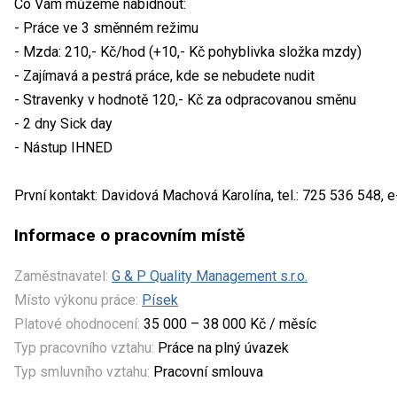
Co Vám můžeme nabídnout:
- Práce ve 3 směnném režimu
- Mzda: 210,- Kč/hod (+10,- Kč pohyblivka složka mzdy)
- Zajímavá a pestrá práce, kde se nebudete nudit
- Stravenky v hodnotě 120,- Kč za odpracovanou směnu
- 2 dny Sick day
- Nástup IHNED
První kontakt: Davidová Machová Karolína, tel.: 725 536 548,
Informace o pracovním místě
Zaměstnavatel:
G & P Quality Management s.r.o.
Místo výkonu práce:
Písek
Platové ohodnocení:
35 000 – 38 000 Kč / měsíc
Typ pracovního vztahu:
Práce na plný úvazek
Typ smluvního vztahu:
Pracovní smlouva