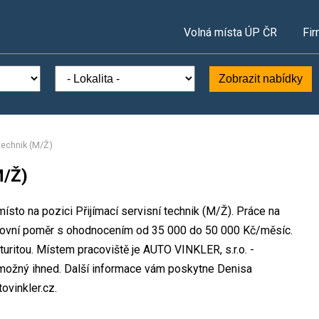
Volná místa ÚP ČR
Fir
Zobrazit nabídky
 technik (M/Ž)
M/Ž)
ísto na pozici Přijímací servisní technik (M/Ž). Práce na
ovní poměr s ohodnocením od 35 000 do 50 000 Kč/měsíc.
uritou. Místem pracoviště je AUTO VINKLER, s.r.o. -
 možný ihned. Další informace vám poskytne Denisa
ovinkler.cz.