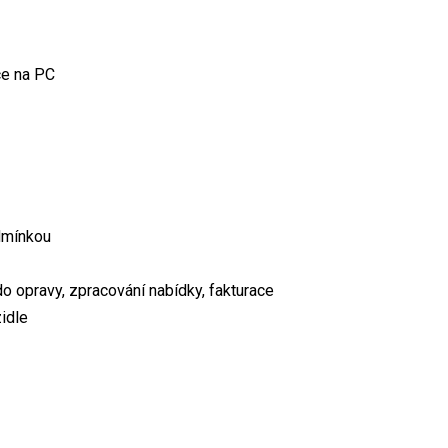
ce na PC
dmínkou
 opravy, zpracování nabídky, fakturace
idle