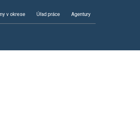
my v okrese
Úřad práce
Agentury