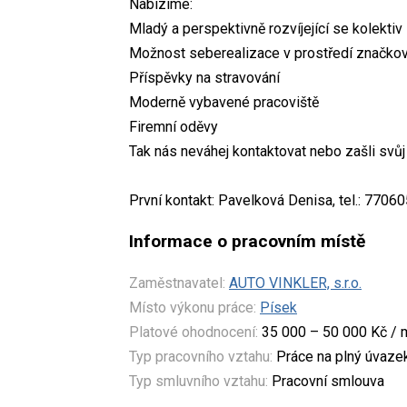
Nabízíme:
Mladý a perspektivně rozvíjející se kolektiv
Možnost seberealizace v prostředí značkov
Příspěvky na stravování
Moderně vybavené pracoviště
Firemní oděvy
Tak nás neváhej kontaktovat nebo zašli svůj
První kontakt: Pavelková Denisa, tel.: 77060
Informace o pracovním místě
Zaměstnavatel:
AUTO VINKLER, s.r.o.
Místo výkonu práce:
Písek
Platové ohodnocení:
35 000 – 50 000 Kč / 
Typ pracovního vztahu:
Práce na plný úvaze
Typ smluvního vztahu:
Pracovní smlouva