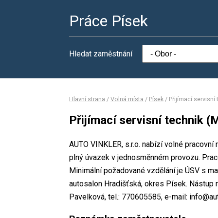
Práce Písek
Hledat zaměstnání
Hlavní strana
/
Volná místa
/
Písek
/
Přijímací servisní
Přijímací servisní technik (
AUTO VINKLER, s.r.o. nabízí volné pracovní m
plný úvazek v jednosměnném provozu. Prac
Minimální požadované vzdělání je ÚSV s mat
autosalon Hradišťská, okres Písek. Nástup
Pavelková, tel.: 770605585, e-mail: info@aut