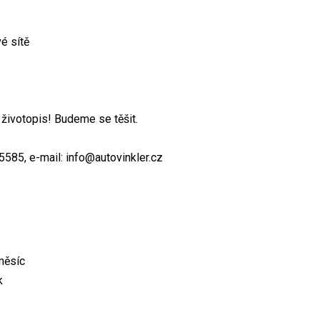
é sítě
 životopis! Budeme se těšit.
5585, e-mail: info@autovinkler.cz
měsíc
k