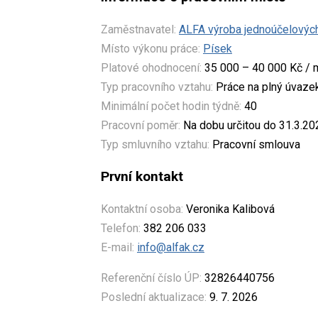
Zaměstnavatel:
ALFA výroba jednoúčelových s
Místo výkonu práce:
Písek
Platové ohodnocení:
35 000 – 40 000 Kč / 
Typ pracovního vztahu:
Práce na plný úvaze
Minimální počet hodin týdně:
40
Pracovní poměr:
Na dobu určitou do 31.3.20
Typ smluvního vztahu:
Pracovní smlouva
První kontakt
Kontaktní osoba:
Veronika Kalibová
Telefon:
382 206 033
E-mail:
info@alfak.cz
Referenční číslo ÚP:
32826440756
Poslední aktualizace:
9. 7. 2026