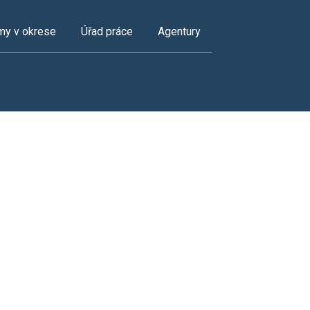
my v okrese
Úřad práce
Agentury