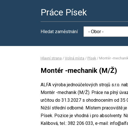
Práce Písek
Hledat zaměstnání
Hlavní strana
/
Volná místa
/
Písek
/
Montér -mechani
Montér -mechanik (M/Ž)
ALFA výroba jednoúčelových strojů s.r.o. na
Montér -mechanik (M/Ž). Práce na plný úv
určitou do 31.3.2027 s ohodnocením od 35 
Nižší střední odborné. Místem pracoviště je 
Písek. Pozice je vhodná i pro absolventy. 
Kalibová, tel.: 382 206 033, e-mail: info@alf