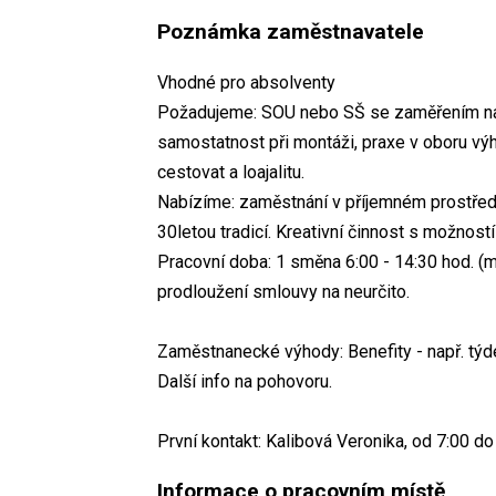
Poznámka zaměstnavatele
Vhodné pro absolventy
Požadujeme: SOU nebo SŠ se zaměřením na st
samostatnost při montáži, praxe v oboru výh
cestovat a loajalitu.
Nabízíme: zaměstnání v příjemném prostředí 
30letou tradicí. Kreativní činnost s možnost
Pracovní doba: 1 směna 6:00 - 14:30 hod. 
prodloužení smlouvy na neurčito.
Zaměstnanecké výhody: Benefity - např. týde
Další info na pohovoru.
První kontakt: Kalibová Veronika, od 7:00 do
Informace o pracovním místě