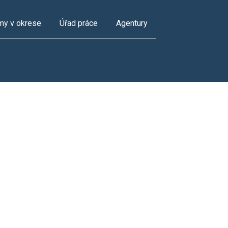
my v okrese
Úřad práce
Agentury