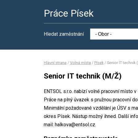
Práce Písek
Hledat zaměstnání
Hlavní strana
/
Volná místa
/
Písek
/
Senior IT technik 
Senior IT technik (M/Ž)
ENTSOL s.r.o. nabízí volné pracovní místo v
Práce na plný úvazek s pružnou pracovní d
Minimální požadované vzdělání je ÚSV s matu
okres Písek. Nástup možný ihned. Další inf
mail: halkova@entsol.cz.