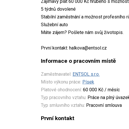
Zajímavý plat 60 000 Kč hrubého s možností
5 týdnů dovolené
Stabilní zaměstnání a možnost profesního r
Služební auto
Máte zájem? Pošlete nám svůj životopis.
První kontakt: halkova@entsol.cz
Informace o pracovním místě
Zaměstnavatel:
ENTSOL s.r.o.
Místo výkonu práce:
Písek
Platové ohodnocení:
60 000 Kč / měsíc
Typ pracovního vztahu:
Práce na plný úvaze
Typ smluvního vztahu:
Pracovní smlouva
První kontakt