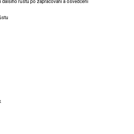
 dalšího růstu po zapracování a osvědčení
ůstu
k