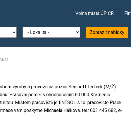
Volná místa ÚP ČR
Fir
Zobrazit nabídky
(M/Ž)
 oboru výroby a provozu na pozici Senior IT technik (M/Ž).
obou. Pracovní poměr s ohodnocením 60 000 Kč/měsíc.
ritou. Místem pracoviště je ENTSOL s.r.o. pracoviště Písek,
ormace vám poskytne Michaela Hálková, tel.: 603 445 682, e-