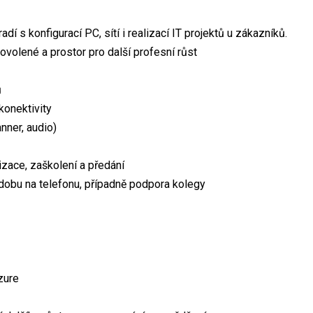
í s konfigurací PC, sítí i realizací IT projektů u zákazníků.
ovolené a prostor pro další profesní růst
ů
konektivity
nner, audio)
lizace, zaškolení a předání
dobu na telefonu, případně podpora kolegy
zure