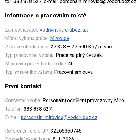
tel.: 383 838 527, e-mail: personalni.mirovice@voddrubez.cz
Informace o pracovním místě
Zaměstnavatel:
Vodňanská drůbež, a.s.
Místo výkonu práce:
Mirovice
Platové ohodnocení:
27 328 – 27 500 Kč / měsíc
Typ pracovního vztahu:
Práce na plný úvazek
Minimální počet hodin týdně:
40
Typ smluvního vztahu:
Pracovní smlouva
První kontakt
Kontaktní osoba:
Personální oddělení provozovny Miro
Telefon:
383 838 527
E-mail:
personalni.mirovice@voddrubez.cz
Referenční číslo ÚP:
32265360746
Poslední aktualizace:
8. 1. 2026