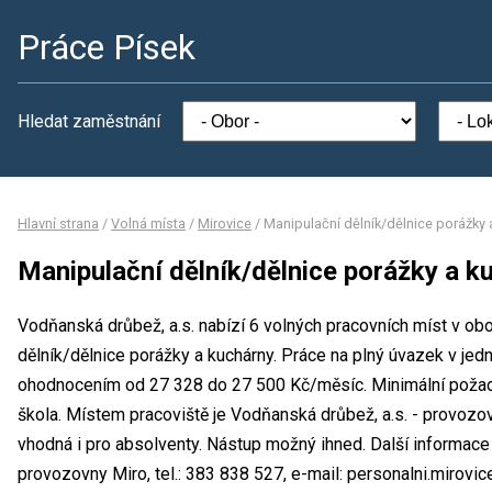
Práce Písek
Hledat zaměstnání
Hlavní strana
/
Volná místa
/
Mirovice
/
Manipulační dělník/dělnice porážky 
Manipulační dělník/dělnice porážky a k
Vodňanská drůbež, a.s. nabízí 6 volných pracovních míst v ob
dělník/dělnice porážky a kuchárny. Práce na plný úvazek v j
ohodnocením od 27 328 do 27 500 Kč/měsíc. Minimální požado
škola. Místem pracoviště je Vodňanská drůbež, a.s. - provozo
vhodná i pro absolventy. Nástup možný ihned. Další informac
provozovny Miro, tel.: 383 838 527, e-mail: personalni.mirov