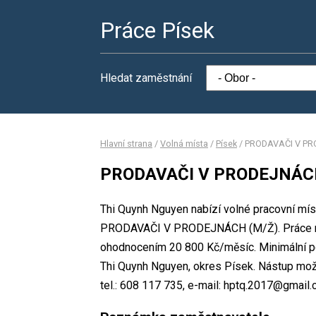
Práce Písek
Hledat zaměstnání
Hlavní strana
/
Volná místa
/
Písek
/
PRODAVAČI V PR
PRODAVAČI V PRODEJNÁC
Thi Quynh Nguyen nabízí volné pracovní mís
PRODAVAČI V PRODEJNÁCH (M/Ž). Práce na
ohodnocením 20 800 Kč/měsíc. Minimální po
Thi Quynh Nguyen, okres Písek. Nástup mož
tel.: 608 117 735, e-mail: hptq.2017@gmail.