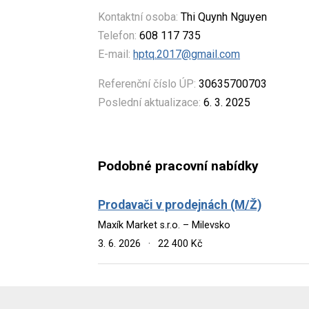
Kontaktní osoba:
Thi Quynh Nguyen
Telefon:
608 117 735
E-mail:
hptq.2017@gmail.com
Referenční číslo ÚP:
30635700703
Poslední aktualizace:
6. 3. 2025
Podobné pracovní nabídky
Prodavači v prodejnách (M/Ž)
Maxík Market s.r.o. – Milevsko
3. 6. 2026
·
22 400 Kč