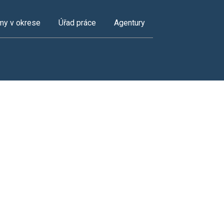
my v okrese
Úřad práce
Agentury