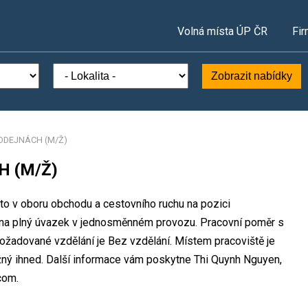
Volná místa ÚP ČR
Fir
Zobrazit nabídky
ODEJNÁCH (M/Ž)
H (M/Ž)
to v oboru obchodu a cestovního ruchu na pozici
 plný úvazek v jednosměnném provozu. Pracovní poměr s
žadované vzdělání je Bez vzdělání. Místem pracoviště je
ný ihned. Další informace vám poskytne Thi Quynh Nguyen,
com.