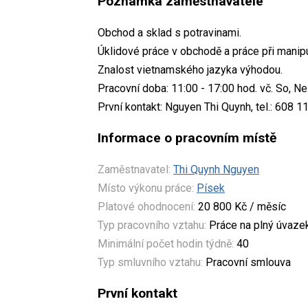
Poznámka zaměstnavatele
Obchod a sklad s potravinami.
Úklidové práce v obchodě a práce při manip
Znalost vietnamského jazyka výhodou.
Pracovní doba: 11:00 - 17:00 hod. vč. So, Ne
První kontakt: Nguyen Thi Quynh, tel.: 608 
Informace o pracovním místě
Zaměstnavatel:
Thi Quynh Nguyen
Místo výkonu práce:
Písek
Platové ohodnocení:
20 800 Kč / měsíc
Typ pracovního vztahu:
Práce na plný úvaze
Minimální počet hodin týdně:
40
Typ smluvního vztahu:
Pracovní smlouva
První kontakt