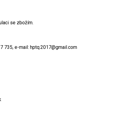
ulaci se zbožím.
117 735, e-mail: hptq.2017@gmail.com
k