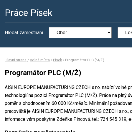
Práce Písek
Hledat zaměstnání
Hlavní strana
/
Volná místa
/
Písek
/
Programátor PLC (M/Ž)
Programátor PLC (M/Ž)
AISIN EUROPE MANUFACTURING CZECH s.r.o. nabízí volné pra
technologií na pozici Programátor PLC (M/Ž). Práce na plný ú
poměr s ohodnocením 60 000 Kč/měsíc. Minimální požadované
pracoviště je AISIN EUROPE MANUFACTURING CZECH s.r.o., ok
informace vám poskytne Zdeňka Pincová, tel.: 724 545 319, e-