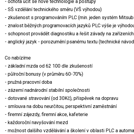
- ochota učit se nové technologie a postupy
- SŠ vzdělání technického směru (VŠ výhodou)
- zkušenost s programováním PLC (min. jeden systém Mitsub
- znalost běžných programovacích jazyků PLC výše je výhodo
- schopnost provádět diagnostiku a řešit závady na zařízeníc
- anglický jazyk - porozumění psanému textu (technické návod
Co nabízíme
- základní mzda od 62 100 dle zkušeností
- půlroční bonusy (v průměru 60-70%)
- pružná pracovní doba
- zázemí nadnárodní stabilní společnosti
- dotované stravování (od 30Kč), příspěvek na dopravu
- smlouva na dobu neurčitou, perspektivní zaměstnání
- firemní zájezdy, firemní akce, kafeterie
- každoroční navyšování mezd
- možnost dalšího vzdělávání a školení v oblasti PLC a autom