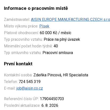
Informace o pracovním místě
Zaměstnavatel:
AISIN EUROPE MANUFACTURING CZECH s.r.o
Místo výkonu práce:
Písek
Platové ohodnocení:
60 000 Kč / měsíc
Typ pracovního vztahu:
Práce na plný úvazek
Minimální počet hodin týdně:
40
Typ smluvního vztahu:
Pracovní smlouva
První kontakt
Kontaktní osoba:
Zdeňka Pincová, HR Specialista
Telefon:
724 545 319
E-mail:
job@aisin.co.cz
Referenční číslo ÚP:
17904450703
Poslední aktualizace:
6. 8. 2026