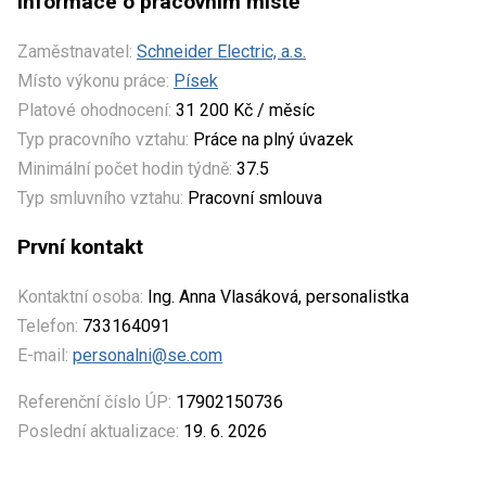
Informace o pracovním místě
Zaměstnavatel:
Schneider Electric, a.s.
Místo výkonu práce:
Písek
Platové ohodnocení:
31 200 Kč / měsíc
Typ pracovního vztahu:
Práce na plný úvazek
Minimální počet hodin týdně:
37.5
Typ smluvního vztahu:
Pracovní smlouva
První kontakt
Kontaktní osoba:
Ing. Anna Vlasáková, personalistka
Telefon:
733164091
E-mail:
personalni@se.com
Referenční číslo ÚP:
17902150736
Poslední aktualizace:
19. 6. 2026