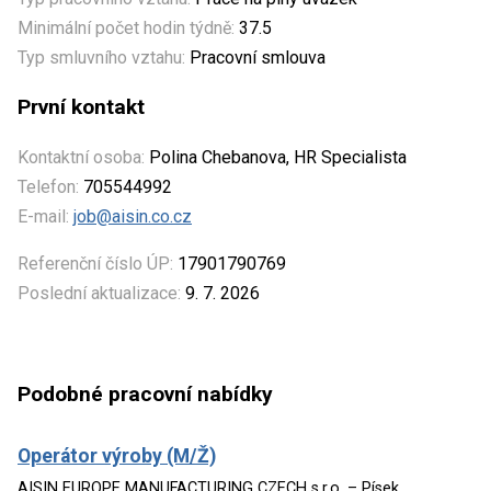
Minimální počet hodin týdně:
37.5
Typ smluvního vztahu:
Pracovní smlouva
První kontakt
Kontaktní osoba:
Polina Chebanova, HR Specialista
Telefon:
705544992
E-mail:
job@aisin.co.cz
Referenční číslo ÚP:
17901790769
Poslední aktualizace:
9. 7. 2026
Podobné pracovní nabídky
Operátor výroby (M/Ž)
AISIN EUROPE MANUFACTURING CZECH s.r.o. – Písek