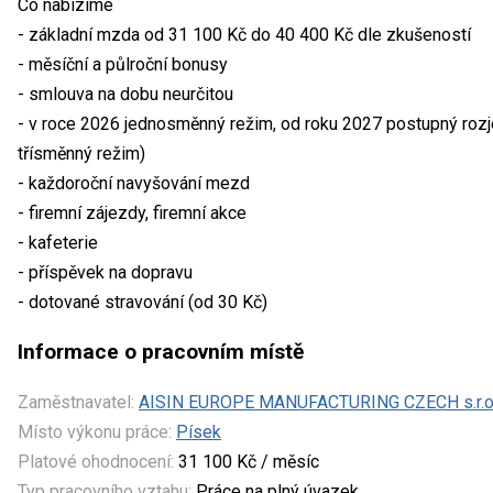
Co nabízíme
- základní mzda od 31 100 Kč do 40 400 Kč dle zkušeností
- měsíční a půlroční bonusy
- smlouva na dobu neurčitou
- v roce 2026 jednosměnný režim, od roku 2027 postupný roz
třísměnný režim)
- každoroční navyšování mezd
- firemní zájezdy, firemní akce
- kafeterie
- příspěvek na dopravu
- dotované stravování (od 30 Kč)
Informace o pracovním místě
Zaměstnavatel:
AISIN EUROPE MANUFACTURING CZECH s.r.o
Místo výkonu práce:
Písek
Platové ohodnocení:
31 100 Kč / měsíc
Typ pracovního vztahu:
Práce na plný úvazek