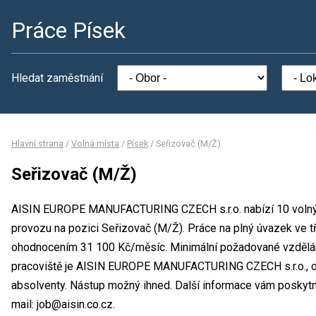
Práce Písek
Hledat zaměstnání
Hlavní strana
/
Volná místa
/
Písek
/
Seřizovač (M/Ž)
Seřizovač (M/Ž)
AISIN EUROPE MANUFACTURING CZECH s.r.o. nabízí 10 volnýc
provozu na pozici Seřizovač (M/Ž). Práce na plný úvazek ve 
ohodnocením 31 100 Kč/měsíc. Minimální požadované vzdělání
pracoviště je AISIN EUROPE MANUFACTURING CZECH s.r.o., ok
absolventy. Nástup možný ihned. Další informace vám poskytn
mail: job@aisin.co.cz.