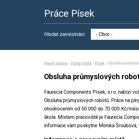
Práce Písek
Hledat zaměstnání
Hlavní strana
/
Volná místa
/
Písek
/
Obsluha průmysl
Obsluha průmyslových robo
Faurecia Components Písek, s.r.o. nabízí vo
Obsluha průmyslových robotů. Práce na pln
ohodnocením od 50 000 do 70 000 Kč/měsíc.
škola. Místem pracoviště je Faurecia Compon
informace vám poskytne Monika Šroubová, t