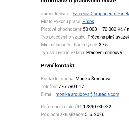
Informace o pracovním místě
Zaměstnavatel:
Faurecia Components Písek, 
Místo výkonu práce:
Písek
Platové ohodnocení:
50 000 – 70 000 Kč / 
Typ pracovního vztahu:
Práce na plný úvaze
Minimální počet hodin týdně:
37.5
Typ smluvního vztahu:
Pracovní smlouva
První kontakt
Kontaktní osoba:
Monika Šroubová
Telefon:
776 780 017
E-mail:
monika.sroubova@faurecia.com
Referenční číslo ÚP:
17890730732
Poslední aktualizace:
5. 6. 2026