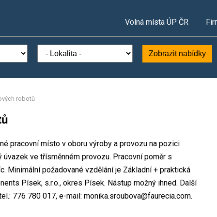
Volná místa ÚP ČR
Fir
Zobrazit nabídky
ových robotů
tů
lné pracovní místo v oboru výroby a provozu na pozici
ý úvazek ve třísměnném provozu. Pracovní poměr s
 Minimální požadované vzdělání je Základní + praktická
ents Písek, s.r.o., okres Písek. Nástup možný ihned. Další
el.: 776 780 017, e-mail: monika.sroubova@faurecia.com.