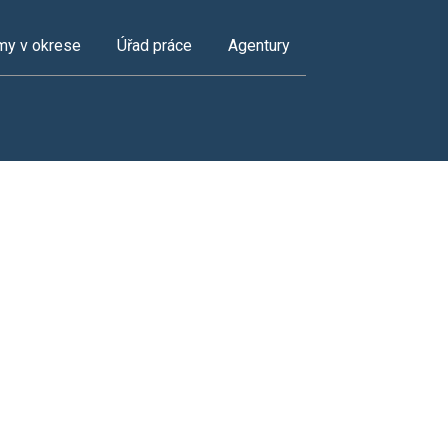
my v okrese
Úřad práce
Agentury