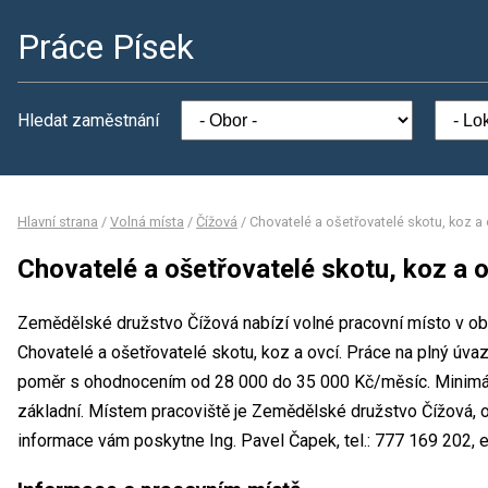
Práce Písek
Hledat zaměstnání
Hlavní strana
/
Volná místa
/
Čížová
/
Chovatelé a ošetřovatelé skotu, koz a 
Chovatelé a ošetřovatelé skotu, koz a 
Zemědělské družstvo Čížová nabízí volné pracovní místo v obo
Chovatelé a ošetřovatelé skotu, koz a ovcí. Práce na plný ú
poměr s ohodnocením od 28 000 do 35 000 Kč/měsíc. Minimál
základní. Místem pracoviště je Zemědělské družstvo Čížová, 
informace vám poskytne Ing. Pavel Čapek, tel.: 777 169 202,