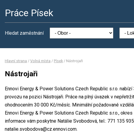
Práce Písek
Hledat zaměstnání
Hlavní strana
/
Volná místa
/
Písek
/
Nástrojaři
Nástrojaři
Ennovi Energy & Power Solutions Czech Republic s.r.o. nabízí 
provozu na pozici Nástrojaři. Práce na plný úvazek v nepřetr
ohodnocením 30 000 Kč/měsíc. Minimální požadované vzdělání
Ennovi Energy & Power Solutions Czech Republic s.r.o., okres
informace vám poskytne Natálie Svobodová, tel.: 771 135 935,
natalie.svobodova@cz.ennovi.com.