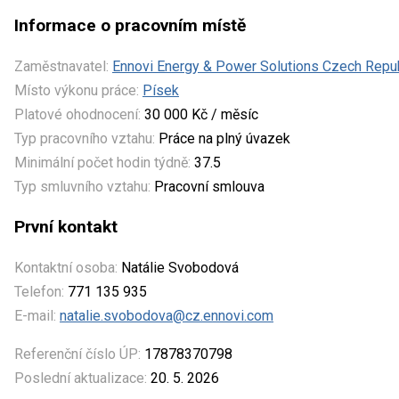
Informace o pracovním místě
Zaměstnavatel:
Ennovi Energy & Power Solutions Czech Republ
Místo výkonu práce:
Písek
Platové ohodnocení:
30 000 Kč / měsíc
Typ pracovního vztahu:
Práce na plný úvazek
Minimální počet hodin týdně:
37.5
Typ smluvního vztahu:
Pracovní smlouva
První kontakt
Kontaktní osoba:
Natálie Svobodová
Telefon:
771 135 935
E-mail:
natalie.svobodova@cz.ennovi.com
Referenční číslo ÚP:
17878370798
Poslední aktualizace:
20. 5. 2026