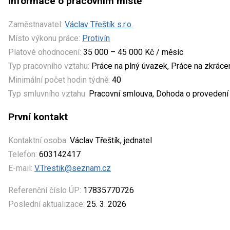
Informace o pracovním místě
Zaměstnavatel:
Václav Třeštík s.r.o.
Místo výkonu práce:
Protivín
Platové ohodnocení:
35 000 – 45 000 Kč / měsíc
Typ pracovního vztahu:
Práce na plný úvazek, Práce na zkrác
Minimální počet hodin týdně:
40
Typ smluvního vztahu:
Pracovní smlouva, Dohoda o provedení 
První kontakt
Kontaktní osoba:
Václav Třeštík, jednatel
Telefon:
603142417
E-mail:
V.Trestik@seznam.cz
Referenční číslo ÚP:
17835770726
Poslední aktualizace:
25. 3. 2026