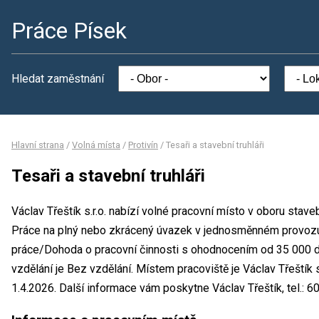
Práce Písek
Hledat zaměstnání
Hlavní strana
/
Volná místa
/
Protivín
/
Tesaři a stavební truhláři
Tesaři a stavební truhláři
Václav Třeštík s.r.o. nabízí volné pracovní místo v oboru stavebn
Práce na plný nebo zkrácený úvazek v jednosměnném provoz
práce/Dohoda o pracovní činnosti s ohodnocením od 35 000 
vzdělání je Bez vzdělání. Místem pracoviště je Václav Třeštík 
1.4.2026. Další informace vám poskytne Václav Třeštík, tel.: 