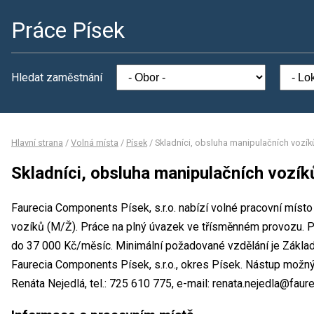
Práce Písek
Hledat zaměstnání
Hlavní strana
/
Volná místa
/
Písek
/
Skladníci, obsluha manipulačních vozík
Skladníci, obsluha manipulačních vozík
Faurecia Components Písek, s.r.o. nabízí volné pracovní místo
vozíků (M/Ž). Práce na plný úvazek ve třísměnném provozu.
do 37 000 Kč/měsíc. Minimální požadované vzdělání je Základn
Faurecia Components Písek, s.r.o., okres Písek. Nástup možn
Renáta Nejedlá, tel.: 725 610 775, e-mail: renata.nejedla@faur