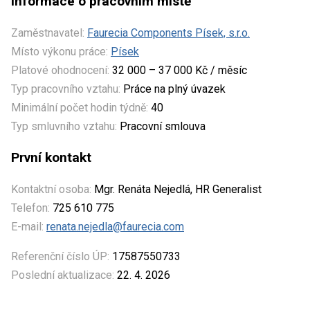
Informace o pracovním místě
Zaměstnavatel:
Faurecia Components Písek, s.r.o.
Místo výkonu práce:
Písek
Platové ohodnocení:
32 000 – 37 000 Kč / měsíc
Typ pracovního vztahu:
Práce na plný úvazek
Minimální počet hodin týdně:
40
Typ smluvního vztahu:
Pracovní smlouva
První kontakt
Kontaktní osoba:
Mgr. Renáta Nejedlá, HR Generalist
Telefon:
725 610 775
E-mail:
renata.nejedla@faurecia.com
Referenční číslo ÚP:
17587550733
Poslední aktualizace:
22. 4. 2026