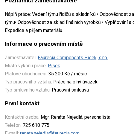
Poznámka zaměstnavatele
Náplň práce: Vedení týmu řidičů a skladníků • Odpovědnost za
týmu• Odpovědnost za sklad finálních výrobků • Vyplňování a 
Expedice a příjem materiálu.
Informace o pracovním místě
Zaměstnavatel:
Faurecia Components Písek, s.r.o.
Místo výkonu práce:
Písek
Platové ohodnocení:
35 200 Kč / měsíc
Typ pracovního vztahu:
Práce na plný úvazek
Typ smluvního vztahu:
Pracovní smlouva
První kontakt
Kontaktní osoba:
Mgr. Renáta Nejedlá, personalista
Telefon:
725 610 775
E-mail:
renata.nejedla@faurecia.com