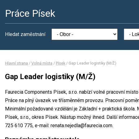
Práce Písek
Hledat zaměstnání
Hlavní strana
/
Volná místa
/
Písek
/
Gap Leader logistiky (M/Ž)
Gap Leader logistiky (M/Ž)
Faurecia Components Písek, s.r.o. nabízí volné pracovní místo
Práce na plný úvazek ve třísměnném provozu. Pracovní pomě
Minimální požadované vzdělání je Základní + praktická škola.
Písek, s.r.o., okres Písek. Nástup možný ihned. Další informac
725 610 775, e-mail: renata.nejedla@faurecia.com.