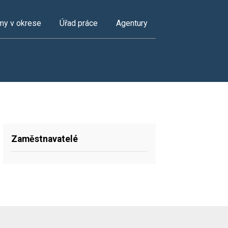
my v okrese
Úřad práce
Agentury
Zaměstnavatelé