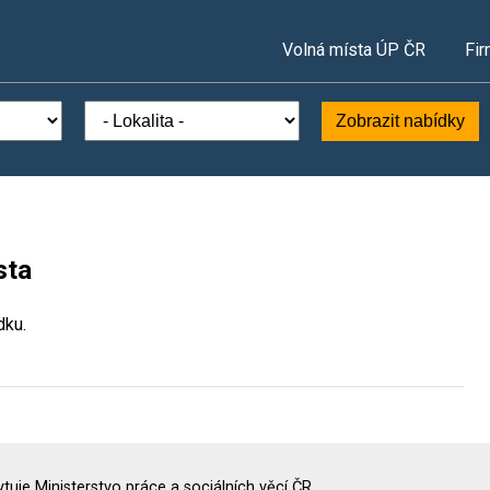
Volná místa ÚP ČR
Fir
Zobrazit nabídky
sta
dku.
uje Ministerstvo práce a sociálních věcí ČR.