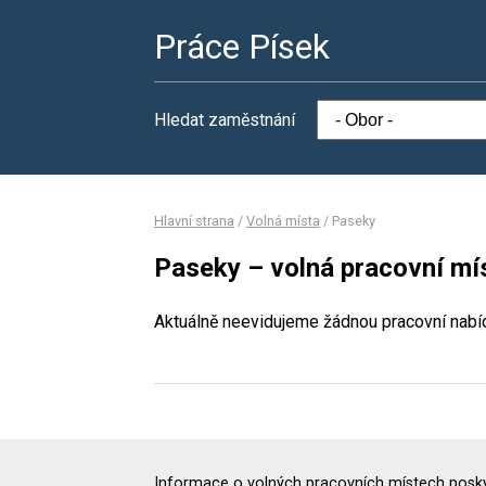
Práce Písek
Hledat zaměstnání
Hlavní strana
/
Volná místa
/
Paseky
Paseky – volná pracovní mí
Aktuálně neevidujeme žádnou pracovní nabí
Informace o volných pracovních místech poskyt