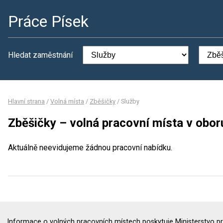
Práce Písek
Hledat zaměstnání
Hlavní strana
/
Volná místa
/
Zběšičky
/
Služby
Zběšičky – volná pracovní místa v obor
Aktuálně neevidujeme žádnou pracovní nabídku.
Informace o volných pracovních místech poskytuje Ministerstvo pr