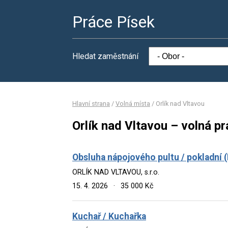
Práce Písek
Hledat zaměstnání
Hlavní strana
/
Volná místa
/
Orlík nad Vltavou
Orlík nad Vltavou – volná p
Obsluha nápojového pultu / pokladní 
ORLÍK NAD VLTAVOU, s.r.o.
15. 4. 2026
·
35 000 Kč
Kuchař / Kuchařka