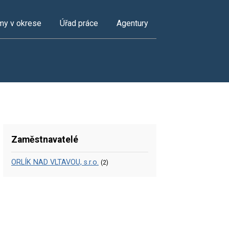
my v okrese
Úřad práce
Agentury
Zaměstnavatelé
ORLÍK NAD VLTAVOU, s.r.o.
(2)