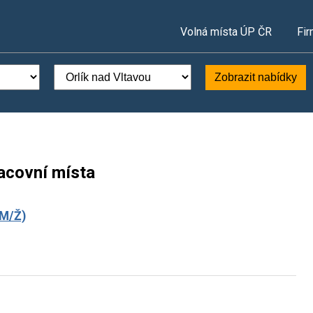
Volná místa ÚP ČR
Fir
Zobrazit nabídky
racovní místa
(M/Ž)