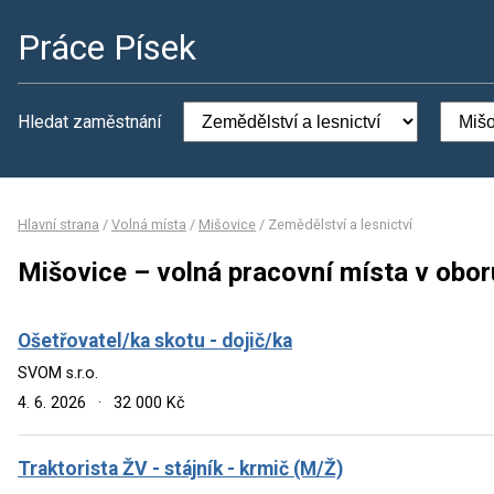
Práce Písek
Hledat zaměstnání
Hlavní strana
/
Volná místa
/
Mišovice
/
Zemědělství a lesnictví
Mišovice – volná pracovní místa v obor
Ošetřovatel/ka skotu - dojič/ka
SVOM s.r.o.
4. 6. 2026
·
32 000 Kč
Traktorista ŽV - stájník - krmič (M/Ž)