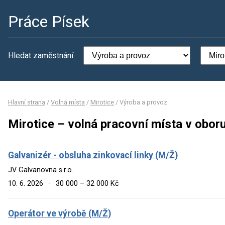
Práce Písek
Hledat zaměstnání
Hlavní strana
/
Volná místa
/
Mirotice
/
Výroba a provoz
Mirotice – volná pracovní místa v obor
Galvanizér - obsluha zinkovací linky (M/Ž)
JV Galvanovna s.r.o.
10. 6. 2026
·
30 000 – 32 000 Kč
Operátor ve výrobě (M/Ž)