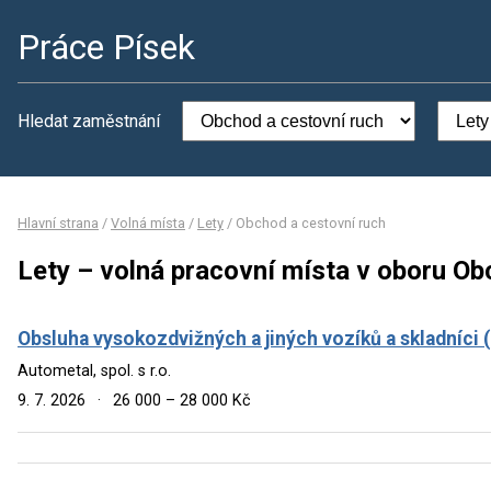
Práce Písek
Hledat zaměstnání
Hlavní strana
/
Volná místa
/
Lety
/
Obchod a cestovní ruch
Lety – volná pracovní místa v oboru Ob
Obsluha vysokozdvižných a jiných vozíků a skladníci 
Autometal, spol. s r.o.
9. 7. 2026
·
26 000 – 28 000 Kč