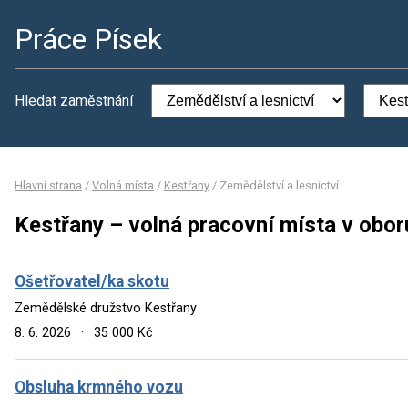
Práce Písek
Hledat zaměstnání
Hlavní strana
/
Volná místa
/
Kestřany
/
Zemědělství a lesnictví
Kestřany – volná pracovní místa v obor
Ošetřovatel/ka skotu
Zemědělské družstvo Kestřany
8. 6. 2026
·
35 000 Kč
Obsluha krmného vozu