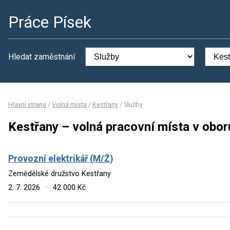
Práce Písek
Hledat zaměstnání
Hlavní strana
/
Volná místa
/
Kestřany
/
Služby
Kestřany – volná pracovní místa v obor
Provozní elektrikář (M/Ž)
Zemědělské družstvo Kestřany
2. 7. 2026
·
42 000 Kč