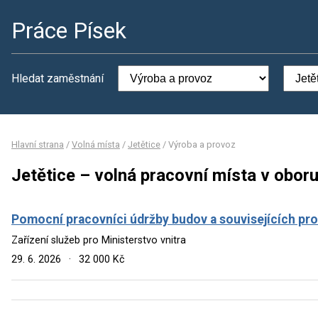
Práce Písek
Hledat zaměstnání
Hlavní strana
/
Volná místa
/
Jetětice
/
Výroba a provoz
Jetětice – volná pracovní místa v obor
Pomocní pracovníci údržby budov a souvisejících pro
Zařízení služeb pro Ministerstvo vnitra
29. 6. 2026
·
32 000 Kč