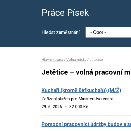
Práce Písek
Hledat zaměstnání
Hlavní strana
/
Volná místa
/
Jetětice
Jetětice – volná pracovní m
Kuchaři (kromě šéfkuchařů) (M/Ž)
Zařízení služeb pro Ministerstvo vnitra
29. 6. 2026
·
32 000 Kč
Pomocní pracovníci údržby budov a so