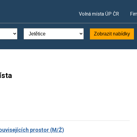
Volná místa ÚP ČR
Fir
Zobrazit nabídky
ísta
uvisejících prostor (M/Ž)