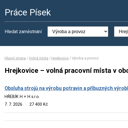
Práce Písek
Hledat zaměstnání
Hlavní strana
/
Volná místa
/
Hrejkovice
/
Výroba a provoz
Hrejkovice – volná pracovní místa v ob
Obsluha strojů na výrobu potravin a příbuzných výrob
HŘEBÍK H + H s.r.o.
7. 7. 2026
·
27 400 Kč