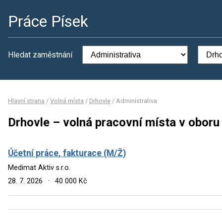
Práce Písek
Hledat zaměstnání
Hlavní strana
/
Volná místa
/
Drhovle
/
Administrativa
Drhovle – volná pracovní místa v oboru
Účetní práce, fakturace (M/Ž)
Medimat Aktiv s.r.o.
28. 7. 2026
·
40 000 Kč