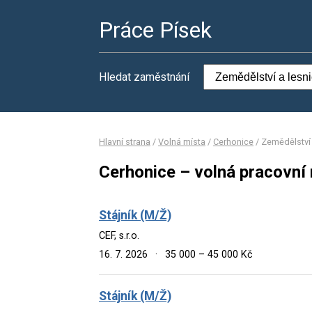
Práce Písek
Hledat zaměstnání
Hlavní strana
/
Volná místa
/
Cerhonice
/
Zemědělství 
Cerhonice – volná pracovní 
Stájník (M/Ž)
CEF, s.r.o.
16. 7. 2026
·
35 000 – 45 000 Kč
Stájník (M/Ž)