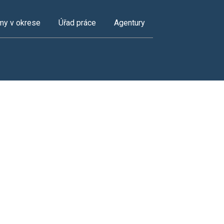
my v okrese
Úřad práce
Agentury