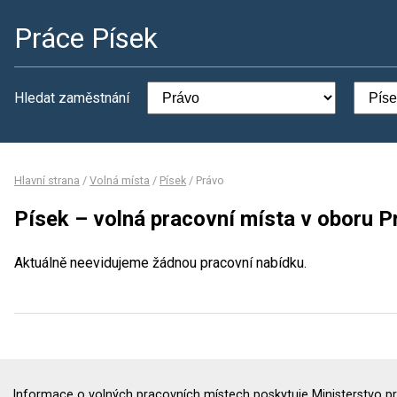
Práce Písek
Hledat zaměstnání
Hlavní strana
/
Volná místa
/
Písek
/
Právo
Písek – volná pracovní místa v oboru P
Aktuálně neevidujeme žádnou pracovní nabídku.
Informace o volných pracovních místech poskytuje Ministerstvo pr