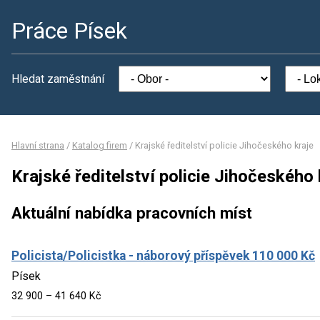
Práce Písek
Hledat zaměstnání
Hlavní strana
/
Katalog firem
/
Krajské ředitelství policie Jihočeského kraje
Krajské ředitelství policie Jihočeského 
Aktuální nabídka pracovních míst
Policista/Policistka - náborový příspěvek 110 000 Kč
Písek
32 900 – 41 640 Kč