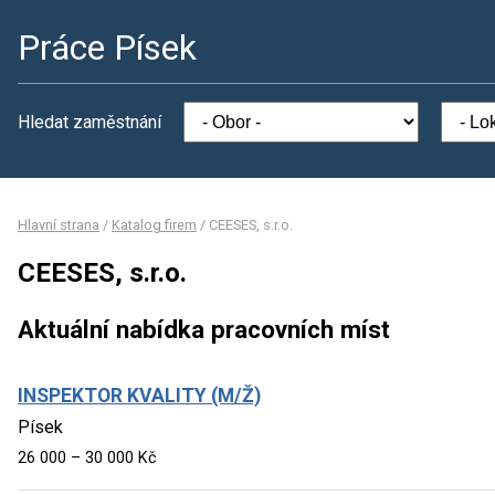
Práce Písek
Hledat zaměstnání
Hlavní strana
/
Katalog firem
/
CEESES, s.r.o.
CEESES, s.r.o.
Aktuální nabídka pracovních míst
INSPEKTOR KVALITY (M/Ž)
Písek
26 000 – 30 000 Kč