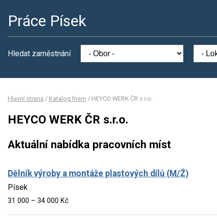
Práce Písek
Hledat zaměstnání
Hlavní strana
/
Katalog firem
/
HEYCO WERK ČR s.r.o.
HEYCO WERK ČR s.r.o.
Aktuální nabídka pracovních míst
Dělník výroby a montáže plastových dílů (M/Ž)
Písek
31 000 – 34 000 Kč