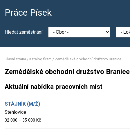
Práce Písek
Hledat zaměstnání
Hlavní strana
/
Katalog firem
/
Zemědělské obchodní družstvo Branice
Zemědělské obchodní družstvo Branice
Aktuální nabídka pracovních míst
STÁJNÍK (M/Ž)
Stehlovice
32 000 – 35 000 Kč