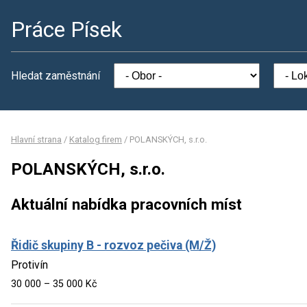
Práce Písek
Hledat zaměstnání
Hlavní strana
/
Katalog firem
/
POLANSKÝCH, s.r.o.
POLANSKÝCH, s.r.o.
Aktuální nabídka pracovních míst
Řidič skupiny B - rozvoz pečiva (M/Ž)
Protivín
30 000 – 35 000 Kč