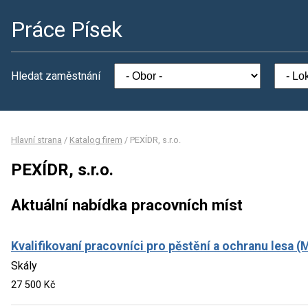
Práce Písek
Hledat zaměstnání
Hlavní strana
/
Katalog firem
/
PEXÍDR, s.r.o.
PEXÍDR, s.r.o.
Aktuální nabídka pracovních míst
Kvalifikovaní pracovníci pro pěstění a ochranu lesa (
Skály
27 500 Kč