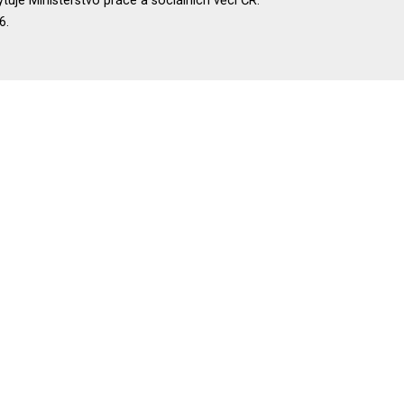
uje Ministerstvo práce a sociálních věcí ČR.
6.