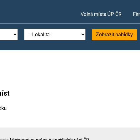
Volná místa ÚP ČR
Fir
Zobrazit nabídky
íst
dku.