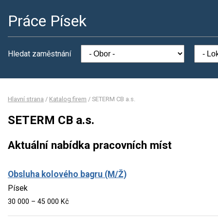
Práce Písek
Hledat zaměstnání
Hlavní strana
/
Katalog firem
/
SETERM CB a.s.
SETERM CB a.s.
Aktuální nabídka pracovních míst
Obsluha kolového bagru (M/Ž)
Písek
30 000 – 45 000 Kč