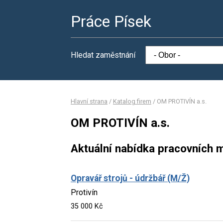
Práce Písek
Hledat zaměstnání
Hlavní strana
/
Katalog firem
/
OM PROTIVÍN a.s.
OM PROTIVÍN a.s.
Aktuální nabídka pracovních m
Opravář strojů - údržbář (M/Ž)
Protivín
35 000 Kč