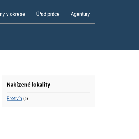
my v okrese
Úřad práce
Agentury
Nabízené lokality
Protivín
(5)