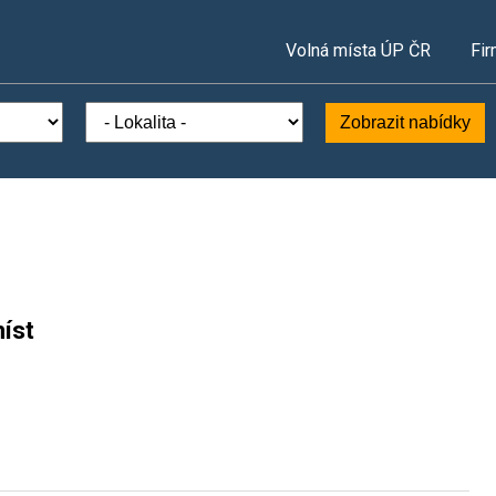
Volná místa ÚP ČR
Fir
Zobrazit nabídky
íst