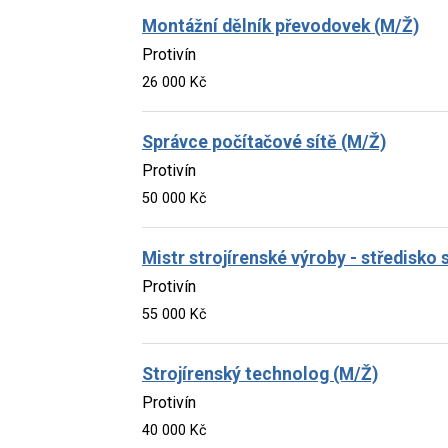
Montážní dělník převodovek (M/Ž)
Protivín
26 000 Kč
Správce počítačové sítě (M/Ž)
Protivín
50 000 Kč
Mistr strojírenské výroby - středisko
Protivín
55 000 Kč
Strojírenský technolog (M/Ž)
Protivín
40 000 Kč