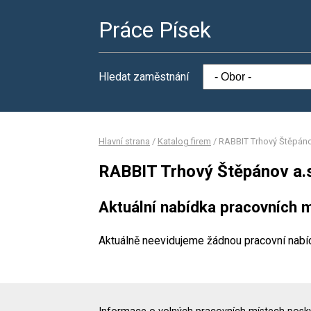
Práce Písek
Hledat zaměstnání
Hlavní strana
/
Katalog firem
/
RABBIT Trhový Štěpáno
RABBIT Trhový Štěpánov a.
Aktuální nabídka pracovních m
Aktuálně neevidujeme žádnou pracovní nabí