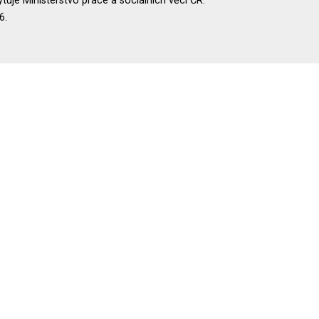
uje Ministerstvo práce a sociálních věcí ČR.
6.