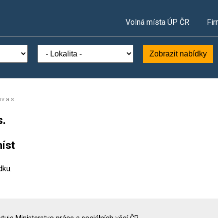
Volná místa ÚP ČR
Fir
Zobrazit nabídky
v a.s.
s.
íst
dku.