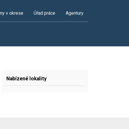
my v okrese
Úřad práce
Agentury
Nabízené lokality