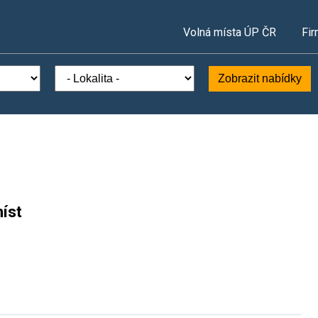
Volná místa ÚP ČR
Fir
Zobrazit nabídky
íst