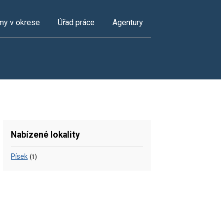
my v okrese
Úřad práce
Agentury
Nabízené lokality
Písek
(1)