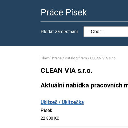
Práce Písek
Hledat zaměstnání
Hlavní strana
/
Katalog firem
/
CLEAN VIA s.r.o.
CLEAN VIA s.r.o.
Aktuální nabídka pracovních m
Uklízeč / Uklízečka
Písek
22 800 Kč