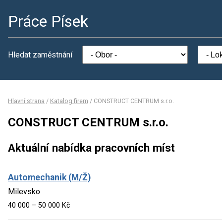
Práce Písek
Hledat zaměstnání
Hlavní strana
/
Katalog firem
/
CONSTRUCT CENTRUM s.r.o.
CONSTRUCT CENTRUM s.r.o.
Aktuální nabídka pracovních míst
Automechanik (M/Ž)
Milevsko
40 000 – 50 000 Kč